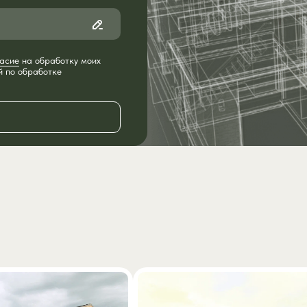
асие
на обработку моих
й
по обработке