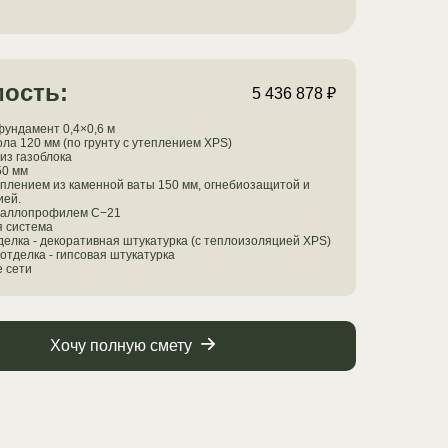
ость:
5 436 878 ₽
ундамент 0,4×0,6 м
ола 120 мм (по грунту с утеплением XPS)
из газоблока
50 мм
еплением из каменной ваты 150 мм, огнебиозащитой и
ией.
таллопрофилем С−21
я система
елка - декоративная штукатурка (с теплоизоляцией XPS)
отделка - гипсовая штукатурка
 сети
Хочу полную смету