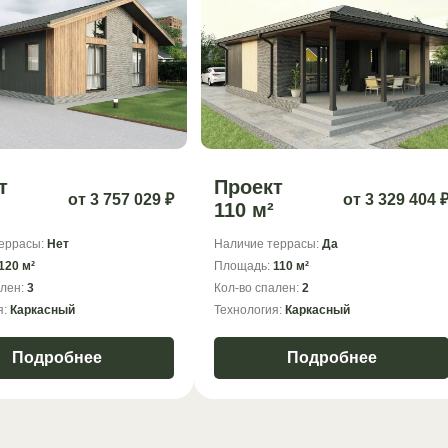
т
Проект
от 3 757 029 ₽
от 3 329 404 
110 м²
еррасы:
Нет
Наличие террасы:
Да
120 м²
Площадь:
110 м²
ален:
3
Кол-во спален:
2
я:
Каркасный
Технология:
Каркасный
Подробнее
Подробнее