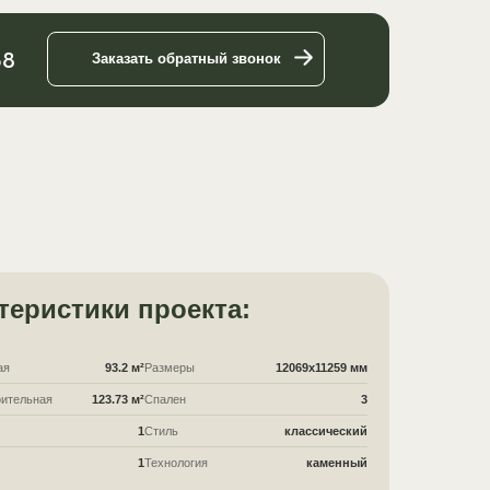
58
Заказать обратный звонок
теристики проекта:
ая
93.2 м²
Размеры
12069x11259 мм
ительная
123.73 м²
Спален
3
1
Стиль
классический
1
Технология
каменный