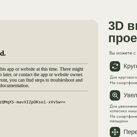
3D в
прое
Вы можете с
Круг
Для кругового
На смартфоне
Увел
Для увеличен
колесико мыш
На смартфоне:
пальцами
Пер