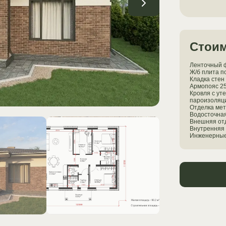
Стоим
Ленточный ф
Ж/б плита п
Кладка стен 
Армопояс 2
Кровля с ут
пароизоляц
Отделка ме
Водосточна
Внешняя отд
Внутренняя 
Инженерные