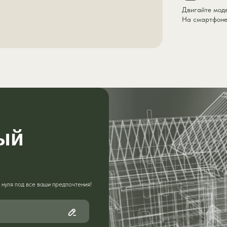
Двигайте мод
На смартфоне:
ый
нуля под все ваши предпочтения!