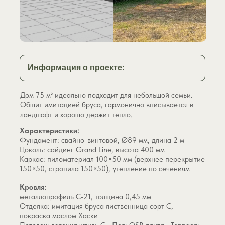
Показать
картинку
до
Информация о проекте:
или
после
Дом 75 м² идеально подходит для небольшой семьи.
Обшит имитацией бруса, гармонично вписывается в
ландшафт и хорошо держит тепло.
Характеристики:
Фундамент: свайно-винтовой, Ø89 мм, длина 2 м
Цоколь: сайдинг Grand Line, высота 400 мм
Каркас: пиломатериал 100×50 мм (верхнее перекрытие
150×50, стропила 150×50), утепление по сечениям
Кровля:
металлопрофиль С-21, толщина 0,45 мм
Отделка: имитация бруса лиственница сорт С,
покраска маслом Хаски