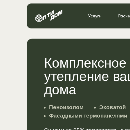
Услуги
Расче
Комплексное
утепление ва
дома
Пеноизолом
Эковатой
Фасадными термопанелями