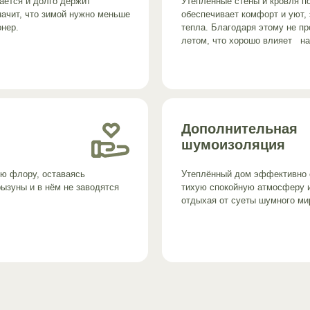
ается и долго держит
Утеплённые стены и кровля 
начит, что зимой нужно меньше
обеспечивает комфорт и уют,
онер.
тепла. Благодаря этому не п
летом, что хорошо влияет на
Дополнительная
шумоизоляция
ю флору, оставаясь
Утеплённый дом эффективно 
рызуны и в нём не заводятся
тихую спокойную атмосферу и
отдыхая от суеты шумного ми