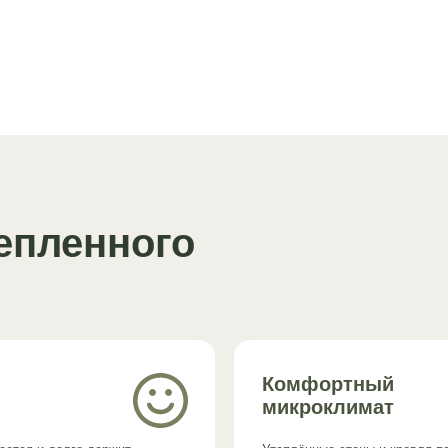
епленного
Комфортный
микроклимат