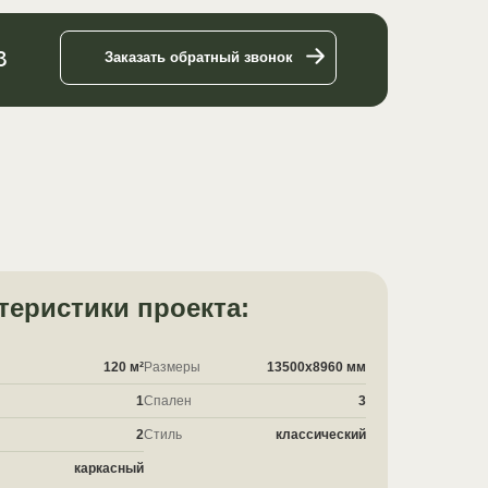
3
Заказать обратный звонок
теристики проекта:
120 м²
Размеры
13500x8960 мм
1
Спален
3
2
Стиль
классический
каркасный