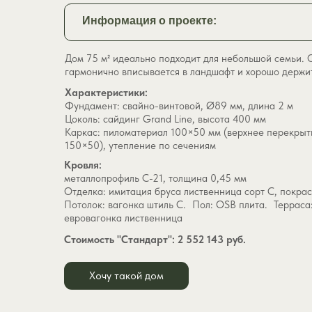
Информация о проекте:
Дом 75 м² идеально подходит для небольшой семьи. 
гармонично вписывается в ландшафт и хорошо держит
Характеристики:
Фундамент: свайно-винтовой, Ø89 мм, длина 2 м
Цоколь: сайдинг Grand Line, высота 400 мм
Каркас: пиломатериал 100×50 мм (верхнее перекрыт
150×50), утепление по сечениям
Кровля:
металлопрофиль С-21, толщина 0,45 мм
Отделка: имитация бруса лиственница сорт С, покр
Потолок: вагонка штиль С. Пол: OSB плита. Терраса:
евровагонка лиственница
Стоимость "Стандарт": 2 552 143 руб.
Хочу такой дом