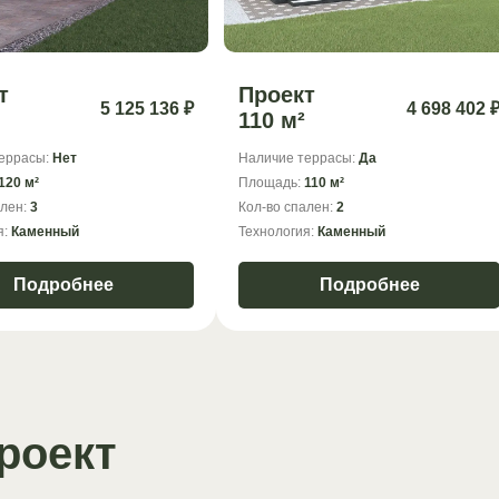
т
Проект
5 125 136 ₽
4 698 402 
110 м²
еррасы:
Нет
Наличие террасы:
Да
120 м²
Площадь:
110 м²
ален:
3
Кол-во спален:
2
я:
Каменный
Технология:
Каменный
Подробнее
Подробнее
роект