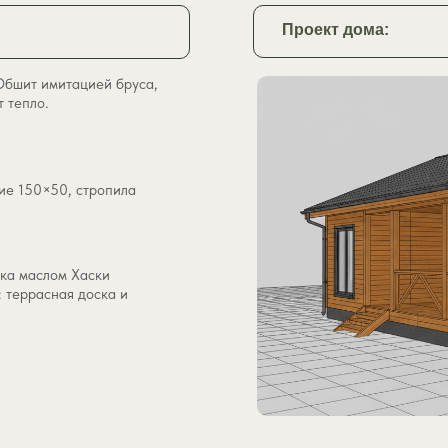
Проект дома:
Обшит имитацией бруса,
 тепло.
ие 150×50, стропила
аска маслом Хаски
 террасная доска и
Показать
картинку