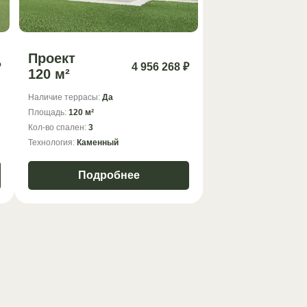
Проект
₽
4 956 268 ₽
120 м²
Наличие террасы:
Да
Площадь:
120 м²
Кол-во спален:
3
Технология:
Каменный
Подробнее