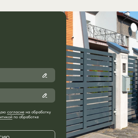
до
или
после
 даю
согласие
на обработку
итикой
по обработке
РСИЮ