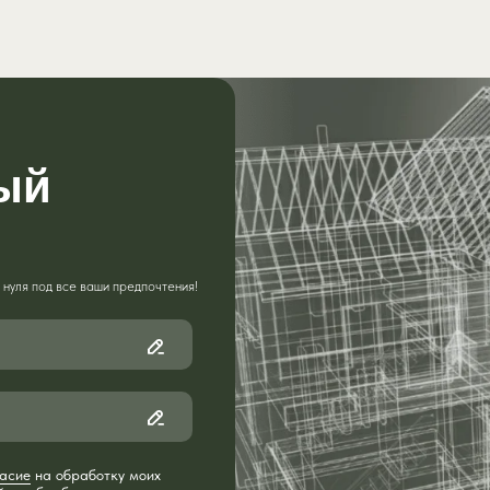
ый
нуля под все ваши предпочтения!
асие
на обработку моих