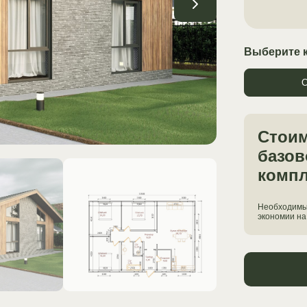
Выберите 
С
Стои
базов
компл
Необходимы
экономии на