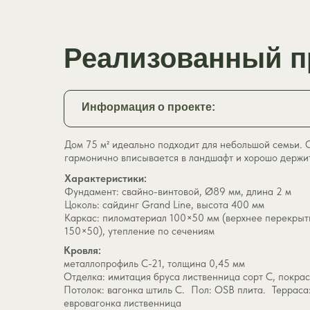
Реализованный п
Информация о проекте:
Дом 75 м² идеально подходит для небольшой семьи. 
гармонично вписывается в ландшафт и хорошо держит
Характеристики:
Фундамент: свайно-винтовой, Ø89 мм, длина 2 м
Цоколь: сайдинг Grand Line, высота 400 мм
Каркас: пиломатериал 100×50 мм (верхнее перекрыт
150×50), утепление по сечениям
Кровля:
металлопрофиль С-21, толщина 0,45 мм
Отделка: имитация бруса лиственница сорт С, покр
Потолок: вагонка штиль С. Пол: OSB плита. Терраса:
евровагонка лиственница