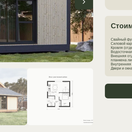
Стоим
Свайный фун
Силовой кар
Кровля (отд
Водосточна
Внешняя отд
планкена ли
Внутренняя 
Двери и окн