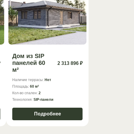
Дом из SIP
панелей 60
₽
2 313 896 ₽
м²
Наличие террасы:
Нет
Площадь:
60 м²
Кол-во спален:
2
Технология:
SIP-панели
Подробнее