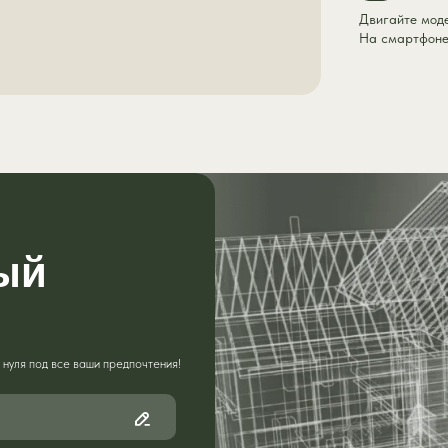
Двигайте мод
На смартфоне:
ый
нуля под все ваши предпочтения!