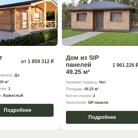
т
Дом из SIP
от 1 859 312 ₽
панелей
1 961 226 
49.25 м²
еррасы:
Да
60 м²
Наличие террасы:
Нет
ален:
1
Площадь:
49.25 м²
я:
Каркасный
Кол-во спален:
2
Технология:
SIP-панели
Подробнее
Подробнее