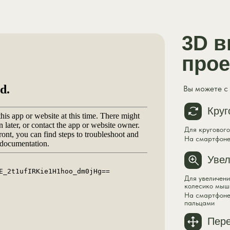
3D в
прое
Вы можете с
Круг
Для кругового
На смартфоне
Увел
Для увеличен
колесико мыш
На смартфоне:
пальцами
Пер