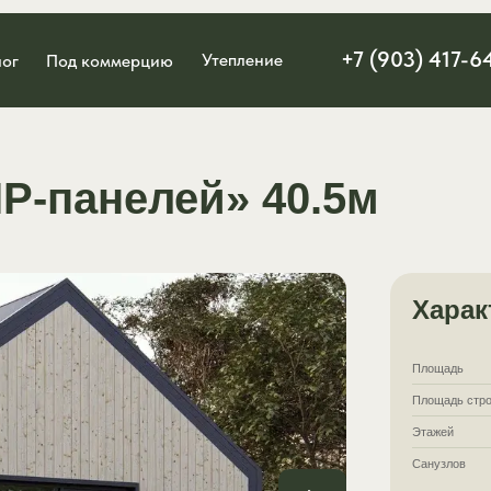
+7 (903) 417-6
Утепление
лог
Под коммерцию
IP-панелей» 40.5м
Харак
Площадь
Площадь стро
Этажей
Санузлов