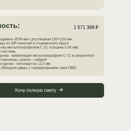
ость:
1 571 388 ₽
дамент Ø 89 мм с ростверком 150×150 мм
кас из SIP-панелей и стыковочного бруса
елка металлопрофилем С-21 толщина 0,45 мм)
я система
елка - комбинация металлопрофиля С-21 и скошенного
ственницы, цоколь - сайдинг
отделка - гипсокартон 12,5 мм
а (Входная дверь с терморазрывом, окна ПВХ)
Хочу полную смету