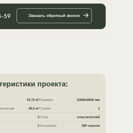
4-59
Заказать обратный звонок
теристики проекта:
33.72 м²
Размеры
11600x8600 мм
ительная
40.5 м²
Спален
1
1
Стиль
классический
1
Технология
SIP-панели