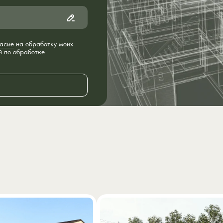
асие
на обработку моих
й
по обработке