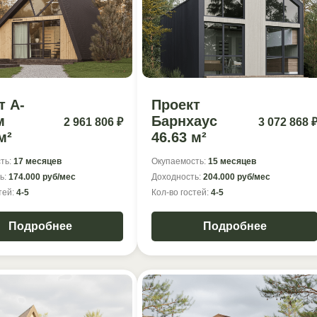
т А-
Проект
м
Барнхаус
2 961 806 ₽
3 072 868 
м²
46.63 м²
ть:
17 месяцев
Окупаемость:
15 месяцев
ь:
174.000 руб/мес
Доходность:
204.000 руб/мес
тей:
4-5
Кол-во гостей:
4-5
Подробнее
Подробнее