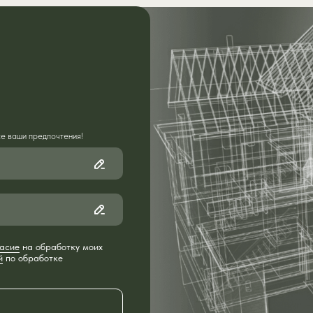
е ваши предпочтения!
асие
на обработку моих
й
по обработке