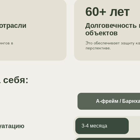
60+ лет
отрасли
Долговечность
объектов
ингов в
Это обеспечивает защиту к
перспективе.
 себя:
А-фрейм / Барнх
луатацию
3-4 месяца
3-4 месяца