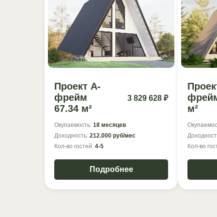
Проект А-
Проек
фрейм
фрейм
3 829 628 ₽
67.34 м²
м²
Окупаемость:
18 месяцев
Окупаемос
Доходность:
212.000 руб/мес
Доходност
Кол-во гостей:
4-5
Кол-во гос
Подробнее