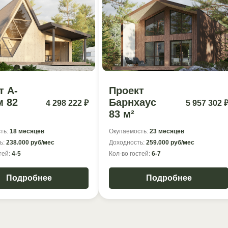
т А-
Проект
 82
Барнхаус
4 298 222 ₽
5 957 302 
83 м²
ть:
18 месяцев
Окупаемость:
23 месяцев
ь:
238.000 руб/мес
Доходность:
259.000 руб/мес
тей:
4-5
Кол-во гостей:
6-7
Подробнее
Подробнее