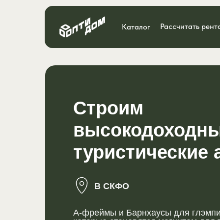
Рассчитать рент
Каталог
Строим
высокодоходн
туристические 
В СКФО
А-фреймы и Барнхаусы для глэмпин