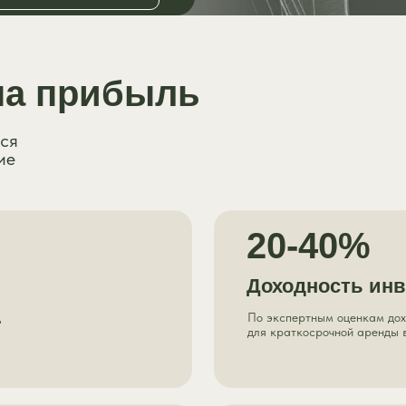
на прибыль
ся
ие
20-40%
Доходность ин
д
По экспертным оценкам дох
для краткосрочной аренды 