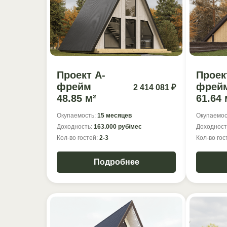
Проект А-
Проек
фрейм
фрей
2 414 081 ₽
48.85 м²
61.64 
Окупаемость:
15 месяцев
Окупаемос
Доходность:
163.000 руб/мес
Доходност
Кол-во гостей:
2-3
Кол-во гос
Подробнее