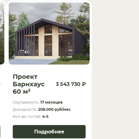
Проект
Барнхаус
₽
3 543 730 ₽
60 м²
Окупаемость:
17 месяцев
Доходность:
208.000 руб/мес
Кол-во гостей:
4-5
Подробнее