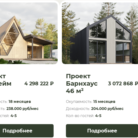
кт
Проект
ейм
Барнхаус
4 298 222 ₽
3 072 868 
46 м²
сть:
18 месяцев
Окупаемость:
15 месяцев
ть:
238.000 руб/мес
Доходность:
204.000 руб/мес
остей:
4-5
Кол-во гостей:
4-5
Подробнее
Подробнее