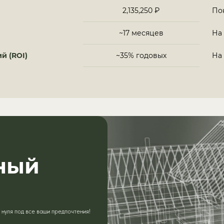
2,135,250 ₽
Пок
~17 месяцев
На
й (ROI)
~35% годовых
На
ный
нуля под все ваши предпочтения!