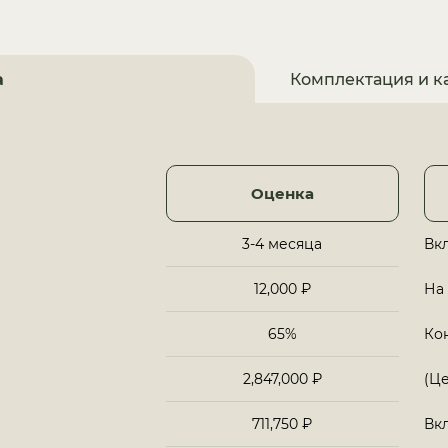
а
Комплектация и к
Оценка
3-4 месяца
Вкл
12,000 ₽
На
65%
Кон
2,847,000 ₽
(Це
711,750 ₽
Вкл