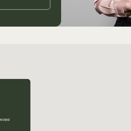
укова