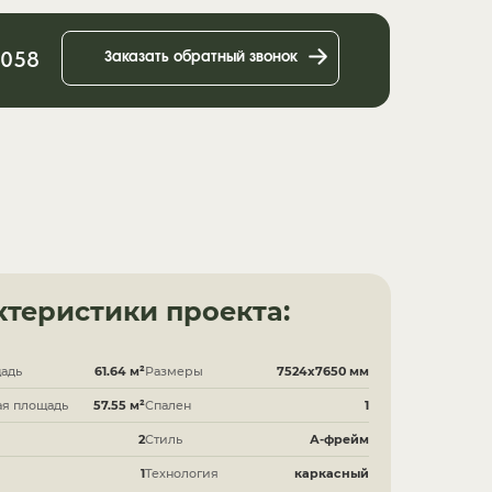
3058
Заказать обратный звонок
ктеристики проекта:
адь
61.64 м²
Размеры
7524x7650 мм
ая площадь
57.55 м²
Спален
1
2
Стиль
А-фрейм
1
Технология
каркасный