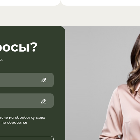
росы?
р.
асие
на обработку моих
й
по обработке