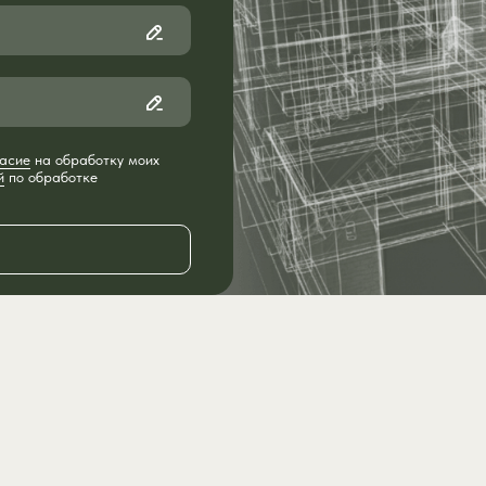
асие
на обработку моих
й
по обработке