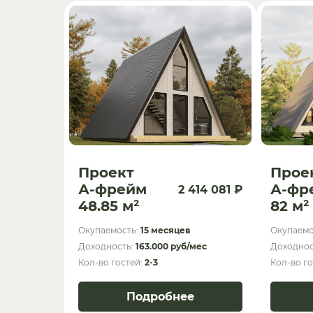
Проект
Прое
А-фрейм
А-фр
2 414 081 ₽
48.85 м²
82 м²
Окупаемость:
15 месяцев
Окупаемо
Доходность:
163.000 руб/мес
Доходнос
Кол-во гостей:
2-3
Кол-во г
Подробнее