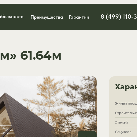
8 (499) 110-
абельность
Преимущества
Гарантии
м» 61.64м
Хара
Жилая площ
Строительн
Этажей
Санузлов