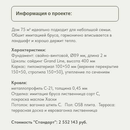
Показать
картинку
до
Информация о проекте:
или
после
Дом 75 м² идеально подходит для небольшой семьи.
Обшит имитацией бруса, гармонично вписывается в
ландшафт и хорошо держит тепло.
Характеристики:
Фундамент: свайно-винтовой, Ø89 мм, длина 2 м
Цоколь: сайдинг Grand Line, высота 400 мм
Каркас: пиломатериал 100×50 мм (верхнее перекрытие
150×50, стропила 150×50), утепление по сечениям
Кровля:
металлопрофиль С-21, толщина 0,45 мм
Отделка: имитация бруса лиственница сорт С,
покраска маслом Хаски
Потолок: вагонка штиль С. Пол: OSB плита. Терраса:
террасная доска и евровагонка лиственница
Стоимость "Стандарт": 2 552 143 руб.