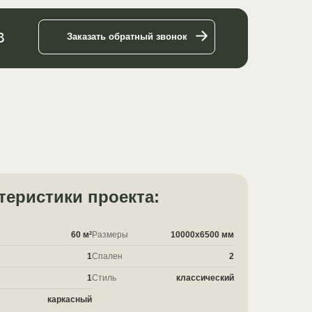
3
Заказать обратный звонок
теристики проекта:
60 м²
Размеры
10000x6500 мм
1
Спален
2
1
Стиль
классический
каркасный