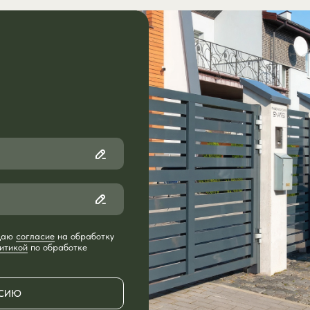
или
после
 даю
согласие
на обработку
итикой
по обработке
РСИЮ