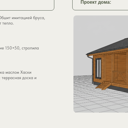
Проект дома:
Обшит имитацией бруса,
 тепло.
ие 150×50, стропила
аска маслом Хаски
 террасная доска и
Показать
картинку
до