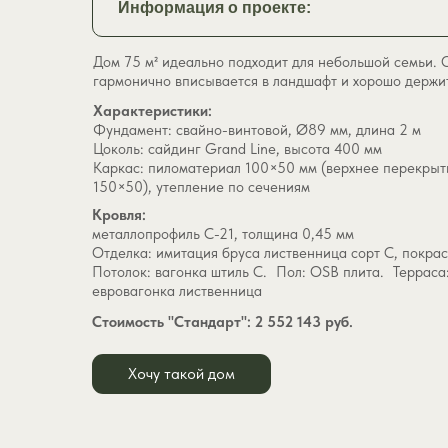
Информация о проекте:
Дом 75 м² идеально подходит для небольшой семьи. 
гармонично вписывается в ландшафт и хорошо держит
Характеристики:
Фундамент: свайно-винтовой, Ø89 мм, длина 2 м
Цоколь: сайдинг Grand Line, высота 400 мм
Каркас: пиломатериал 100×50 мм (верхнее перекрыт
150×50), утепление по сечениям
Кровля:
металлопрофиль С-21, толщина 0,45 мм
Отделка: имитация бруса лиственница сорт С, покр
Потолок: вагонка штиль С. Пол: OSB плита. Терраса:
евровагонка лиственница
Стоимость "Стандарт": 2 552 143 руб.
Хочу такой дом