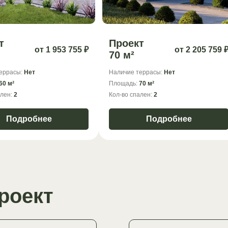
т
Проект
от 1 953 755 ₽
от 2 205 759 
70 м²
еррасы:
Нет
Наличие террасы:
Нет
60 м²
Площадь:
70 м²
ален:
2
Кол-во спален:
2
Подробнее
Подробнее
роект