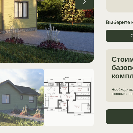
Выберите 
С
Стои
базов
компл
Необходимы
экономии на