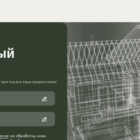
ый
нуля под все ваши предпочтения!
асие
на обработку моих