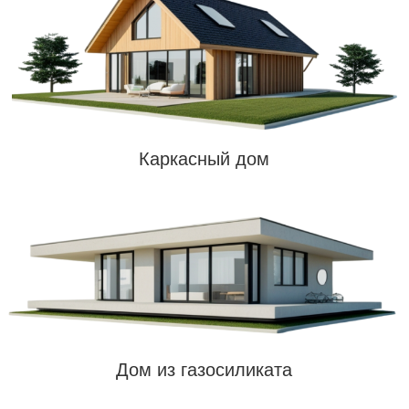
Иногда хочется просто открыть дверь и
вдохнуть тишину.
Без шума машин под
окнами и топота соседей над головой.
Хочется дом, в котором можно растить
детей в безопасности и смотреть на закаты
с террасы.
Дом для семьи - это не сезонное решение, а
полноценное жильё
с удобной планировкой,
просторными
комнатами и всем, что нужно для
повседневного быта.