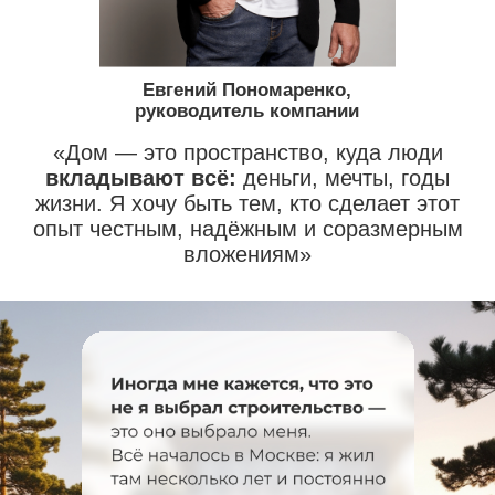
04
Строим
Ведем строительство в соответствии
с рекомендациями производителей
при строгом соблюдении действующих
стандартов и нормативов.
05
Приглашаем в новый дом
После завершения всех работ приглашаем
вас на осмотр готового дома. Вместе
проверим работоспособность систем,
проведем подробную демонстрацию