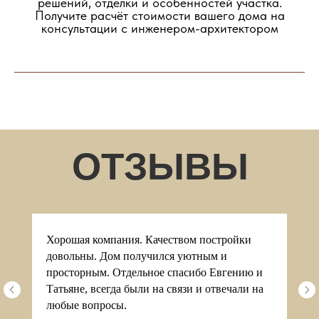
решений, отделки и особенностей участка.
НАША КОМАНДА
Получите расчёт стоимости вашего дома на
консультации с инженером-архитектором
Евгений Пономаренко
Игорь Коныжев
Бригадир
Руководитель компании
Хорошая компания. Качеством постройки
довольны. Дом получился уютным и
просторным. Отдельное спасибо Евгению и
Татьяне, всегда были на связи и отвечали на
любые вопросы.