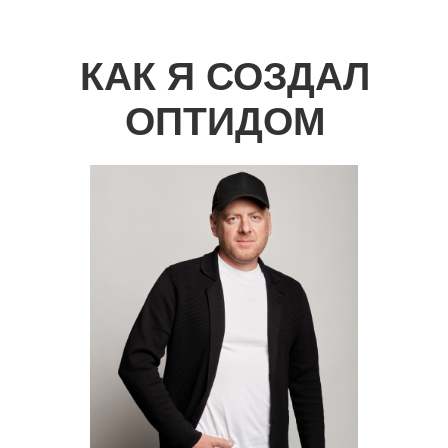
Работаем с документами
Подбираем проект дома с учетом всех
ваших пожеланий. Составляем детальную
смету и подписываем договор.
03
Готовимся к строительству
Закупаем выбранные вами материалы
и устанавливаем систему круглосуточного
видеонаблюдения
для контроля процесса работ.