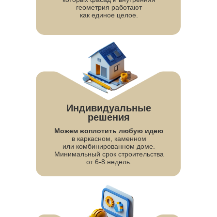
геометрия работают
ОПТИДОМ
как единое целое.
Индивидуальные
решения
Можем воплотить любую идею
в каркасном, каменном
или комбинированном доме.
Евгений Пономаренко,
Минимальный срок строительства
руководитель компании
от 6-8 недель.
«Дом — это пространство, куда люди
вкладывают всё:
деньги, мечты, годы
жизни. Я хочу быть тем, кто сделает этот
опыт честным, надёжным и соразмерным
вложениям»