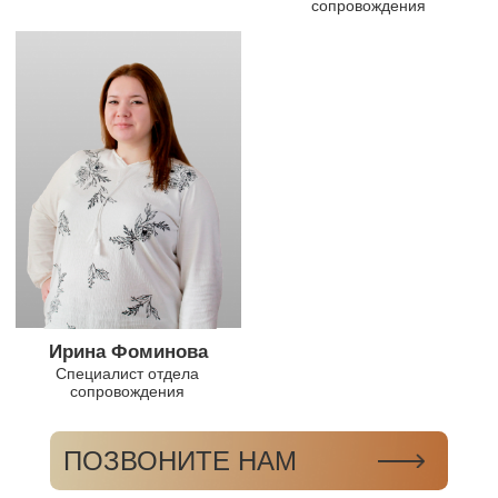
01
Узнаем ваши предпочтения
После того как вы оставите заявку, наш
специалист перезвонит вам для
проведения консультации. В ходе беседы
детально обсудим планировку, материалы,
архитектурные решения, после чего
обязательно приедем на ваш участок для
подтверждения возможности
строительства.
02