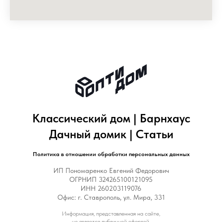
Классический дом
|
Барнхаус
Дачный доми
к |
Статьи
Политика в отношении обработки персональных данных
ИП Пономаренко Евгений Федорович
ОГРНИП 324265100121095
ИНН 260203119076
Офис: г. Ставрополь, ул. Мира, 331
Информация, представленная на сайте,
не является публичной офертой.