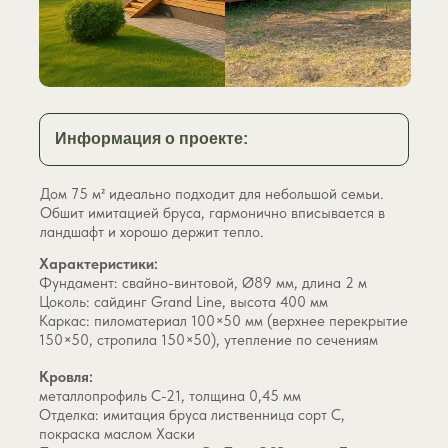
Показать
картинку
до
Информация о проекте:
или
после
Дом 75 м² идеально подходит для небольшой семьи.
Обшит имитацией бруса, гармонично вписывается в
ландшафт и хорошо держит тепло.
Характеристики:
Фундамент: свайно-винтовой, Ø89 мм, длина 2 м
Цоколь: сайдинг Grand Line, высота 400 мм
Каркас: пиломатериал 100×50 мм (верхнее перекрытие
150×50, стропила 150×50), утепление по сечениям
Кровля:
металлопрофиль С-21, толщина 0,45 мм
Отделка: имитация бруса лиственница сорт С,
покраска маслом Хаски